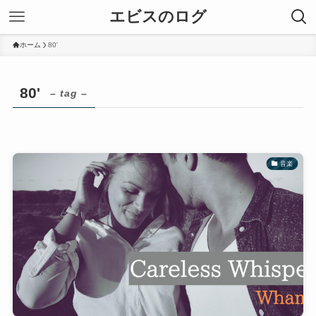
エビスのログ
ホーム
80'
80'
– tag –
音楽